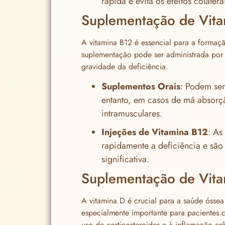
rápida e evita os efeitos colaterai
Suplementação de Vit
A vitamina B12 é essencial para a formaç
suplementação pode ser administrada por 
gravidade da deficiência.
Suplementos Orais
: Podem ser
entanto, em casos de má absorçã
intramusculares.
Injeções de Vitamina B12
: As
rapidamente a deficiência e sã
significativa.
Suplementação de Vit
A vitamina D é crucial para a saúde ósse
especialmente importante para pacientes 
uso de corticosteroides e à inflamação cr