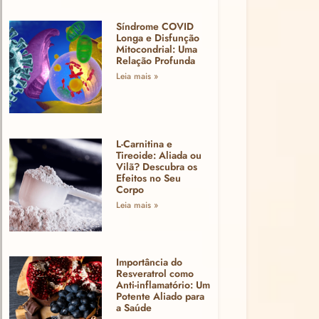
Síndrome COVID
Longa e Disfunção
Mitocondrial: Uma
Relação Profunda
Leia mais »
L-Carnitina e
Tireoide: Aliada ou
Vilã? Descubra os
Efeitos no Seu
Corpo
Leia mais »
Importância do
Resveratrol como
Anti-inflamatório: Um
Potente Aliado para
a Saúde