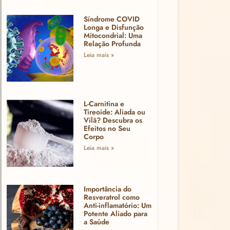
Síndrome COVID
Longa e Disfunção
Mitocondrial: Uma
Relação Profunda
Leia mais »
L-Carnitina e
Tireoide: Aliada ou
Vilã? Descubra os
Efeitos no Seu
Corpo
Leia mais »
Importância do
Resveratrol como
Anti-inflamatório: Um
Potente Aliado para
a Saúde