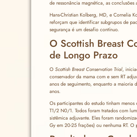
de ressonância magnética, as conclusões a
Hans-Christian Kolberg, MD, e Cornelia K
reforçam que identificar subgrupos de pa
segurança é um desafio contínuo.
O Scottish Breast C
de Longo Prazo
O
Scottish Breast Conservation Trial
, inic
conservador da mama com e sem RT adjuva
anos de seguimento, enquanto a maioria d
anos.
Os participantes do estudo tinham menos
T1/2 N0/1. Todos foram tratados com lum
sistêmica adjuvante. Eles foram randomiza
Gy em 20-25 frações) ou nenhuma RT. O prin