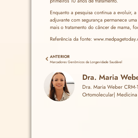
primeiros 10 anos de tratamento.
Enquanto a pesquisa continua a evoluir, a
adjuvante com segurança permanece uma p
mais o tratamento do câncer de mama, foc
Referência da fonte:
www.medpagetoday.
ANTERIOR
Marcadores Genômicos da Longevidade Saudável
Dra. Maria Web
Dra. Maria Weber CRM-11
Ortomolecular| Medicina 